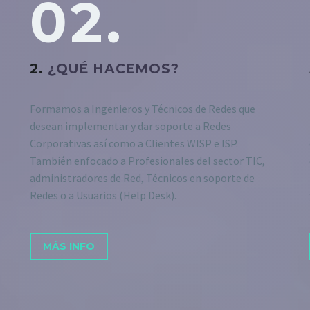
02.
2.
¿QUÉ HACEMOS?
Formamos a Ingenieros y Técnicos de Redes que
desean implementar y dar soporte a Redes
Corporativas así como a Clientes WISP e ISP.
También enfocado a Profesionales del sector TIC,
administradores de Red, Técnicos en soporte de
Redes o a Usuarios (Help Desk).
MÁS INFO