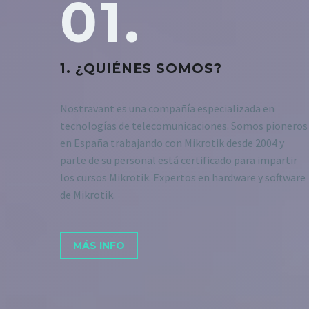
01.
1. ¿QUIÉNES SOMOS?
Nostravant es una compañía especializada en
tecnologías de telecomunicaciones.
Somos pioneros
en España trabajando con Mikrotik desde 2004 y
parte de su personal está certificado para impartir
los cursos Mikrotik. Expertos en hardware y software
de Mikrotik.
MÁS INFO