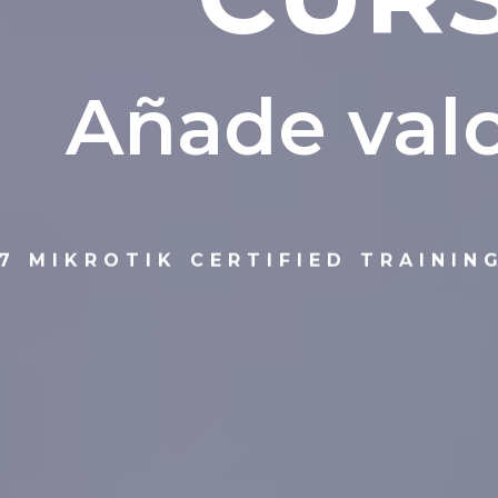
400€
A
ñ
a
d
e
v
a
l
MikroTik Certified Network Associate – Primera
Certificación Mikrotik
Aprendes a Configurar Equipos Mikrotik
RouterOS
7 MIKROTIK CERTIFIED TRAINI
Principales Funciones del Sistema Operativo
RouterOS
Concepto elementales de Enrutamiento
Securización de Red