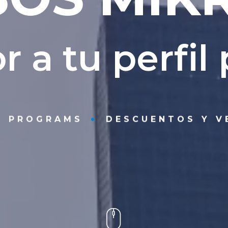
350€
o
r
a
t
u
p
e
r
f
i
l
Mikrotik Certified Routing Engineer –
Certificación Avanzada
Necesario contar con la certificación MTCNA
Funcionaminento del ruteo estático aplicando
NG PROGRAMS
DESCUENTOS Y V
distintos parámetros de distancia
Red VPN y Red OSPF
Virtual Router Redundancy Protocol
Examen Final MTCRE