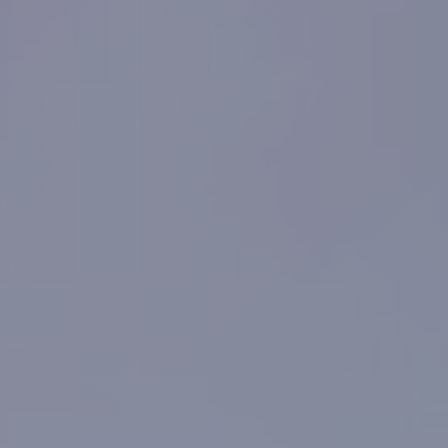
Examen Final MTCNA
RESERVAR
E