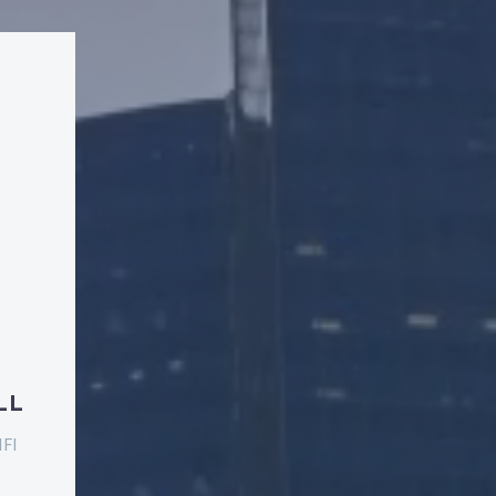
LL
IFI