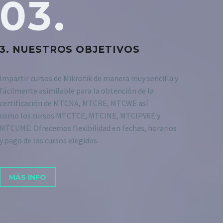
03.
3. NUESTROS OBJETIVOS
Impartir cursos de Mikrotik de manera muy sencilla y
fácilmente asimilable para la obtención de la
certificación de MTCNA, MTCRE, MTCWE así
como los cursos MTCTCE, MTCINE, MTCIPV6E y
MTCUME. Ofrecemos flexibilidad en fechas, horarios
y pago de los cursos elegidos.
MÁS INFO