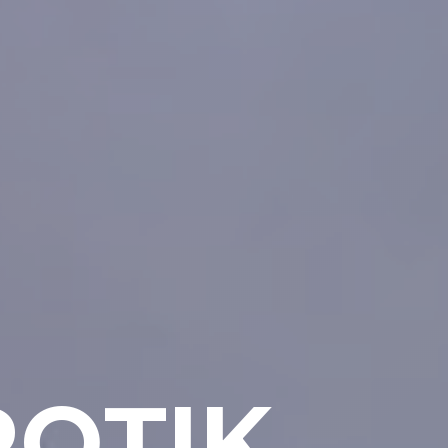
MTCWE
R
O
T
I
K