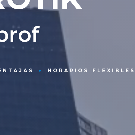
350€
p
r
o
f
e
s
i
o
n
a
l
Mikrotik Certified Wireless Engineer –
Certificación Avanzada
Necesario contar con la certificación MTCNA
Formación Extensa a los parámetros de
ENTAJAS
HORARIOS FLEXIBLE
configuración Wireless de RouterOS
Configuración para Troubleshouting
Entendimiento de tecnologías WDS y MESH
Examen Final MTCWE