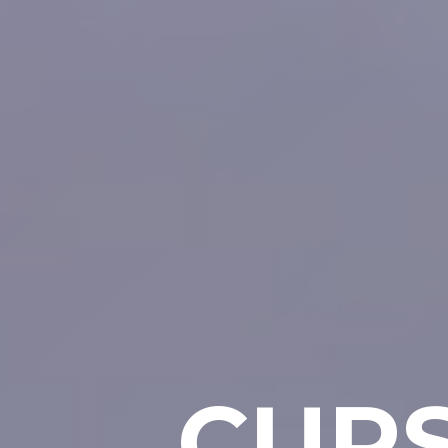
MTCNA
C
U
R