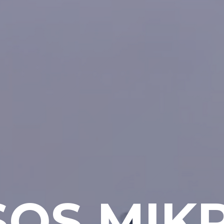
PRECIOS
RESERVA TU PLAZA
MTCRE
S
O
S
M
I
K